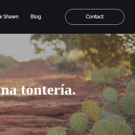
ow Shawn
Blog
Contact
na tontería.