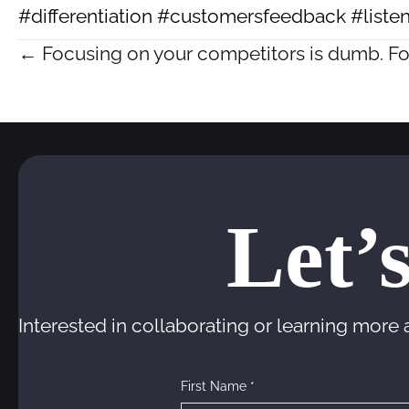
#differentiation #customersfeedback #list
← Focusing on your competitors is dumb. Fo
P
o
Let’
Interested in collaborating or learning more
s
First Name *