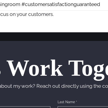
eningroom #customersatisfactionguaranteed
cus on your customers.
s Work Tog
 about my work? Reach out directly using the c
Last Name *