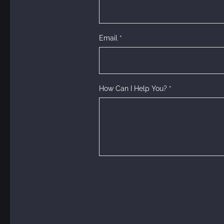
t
Email *
s
How Can I Help You? *
n